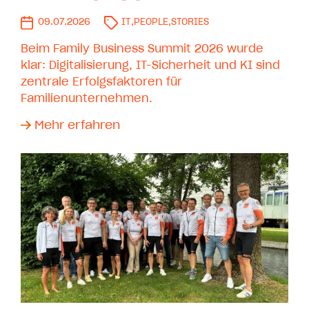
09.07.2026
IT
,
PEOPLE
,
STORIES
Beim Family Business Summit 2026 wurde
klar: Digitalisierung, IT-Sicherheit und KI sind
zentrale Erfolgsfaktoren für
Familienunternehmen.
Mehr erfahren