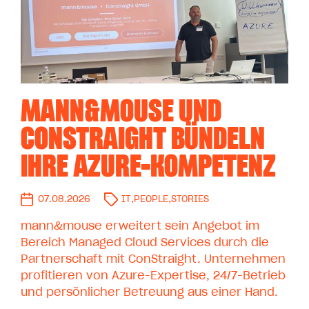
MANN&MOUSE UND
CONSTRAIGHT BÜNDELN
IHRE AZURE-KOMPETENZ
07.08.2026
IT
,
PEOPLE
,
STORIES
mann&mouse erweitert sein Angebot im
Bereich Managed Cloud Services durch die
Partnerschaft mit ConStraight. Unternehmen
profitieren von Azure-Expertise, 24/7-Betrieb
und persönlicher Betreuung aus einer Hand.