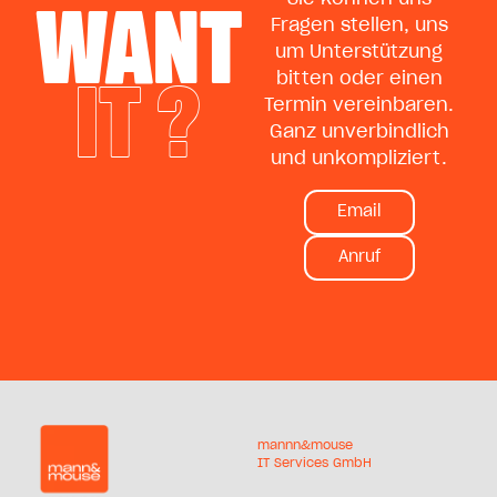
WANT
Fragen stellen, uns
um Unterstützung
IT ?
bitten oder einen
Termin vereinbaren.
Ganz unverbindlich
und unkompliziert.
Email
Anruf
mannn&mouse
IT Services GmbH