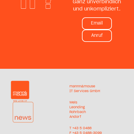
Ganz unverbindlich
und unkompliziert.
Email
Anruf
mannn&mouse
IT Services GmbH
Wels
Leonding
Rohrbach
Andorf
T +
43 5 0488
F +43 5 0488-3099