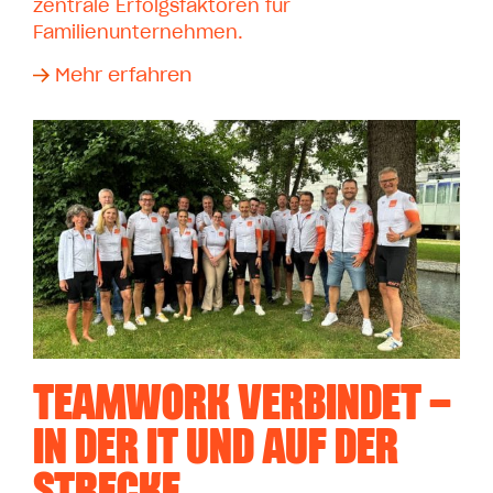
zentrale Erfolgsfaktoren für
Familienunternehmen.
Mehr erfahren
TEAMWORK VERBINDET –
IN DER IT UND AUF DER
STRECKE