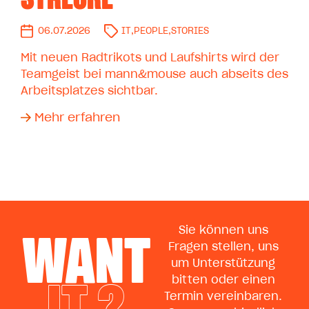
06.07.2026
IT
,
PEOPLE
,
STORIES
Mit neuen Radtrikots und Laufshirts wird der
Teamgeist bei mann&mouse auch abseits des
Arbeitsplatzes sichtbar.
Mehr erfahren
WANT
Sie können uns
Fragen stellen, uns
um Unterstützung
IT ?
bitten oder einen
Termin vereinbaren.