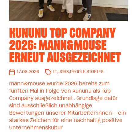
KUNUNU TOP COMPANY
2026: MANN&MOUSE
ERNEUT AUSGEZEICHNET
17.06.2026
IT
,
JOBS
,
PEOPLE
,
STORIES
mann&mouse wurde 2026 bereits zum
fünften Mal in Folge von kununu als Top
Company ausgezeichnet. Grundlage dafür
sind ausschließlich unabhängige
Bewertungen unserer Mitarbeiter:innen – ein
starkes Zeichen für eine nachhaltig positive
Unternehmenskultur.