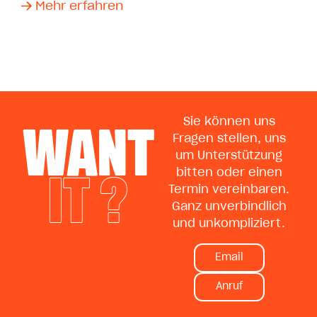
Mehr erfahren
WANT
Sie können uns
Fragen stellen, uns
um Unterstützung
IT ?
bitten oder einen
Termin vereinbaren.
Ganz unverbindlich
und unkompliziert.
Email
Anruf