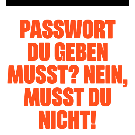
PASSWORT
DU GEBEN
MUSST? NEIN,
MUSST DU
NICHT!