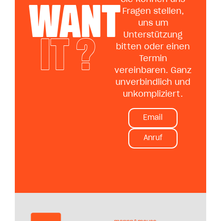
WANT
Fragen stellen,
uns um
IT ?
Unterstützung
bitten oder einen
Termin
vereinbaren. Ganz
unverbindlich und
unkompliziert.
Email
Anruf