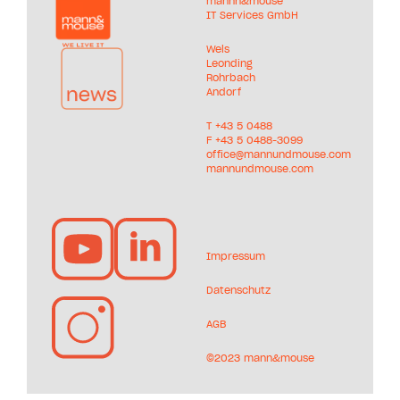
mannn&mouse
IT Services GmbH
Wels
Leonding
Rohrbach
Andorf
T +
43 5 0488
F +43 5 0488-3099
office@mannundmouse.com
mannundmouse.com
Impressum
Datenschutz
AGB
©2023 mann&mouse