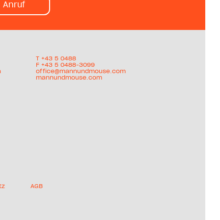
Anruf
T +
43 5 0488
F +43 5 0488-3099
h
office@mannundmouse.com
mannundmouse.com
tz
AGB