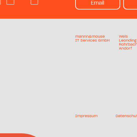
Email
mannn&mouse
Wels
IT Services GmbH
Leonding
Rohrbac
Andorf
Impressum
Datenschu