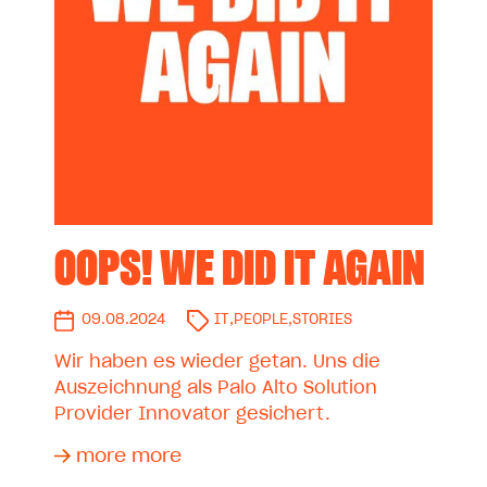
OOPS! WE DID IT AGAIN
09.08.2024
IT
,
PEOPLE
,
STORIES
Wir haben es wieder getan. Uns die
Auszeichnung als Palo Alto Solution
Provider Innovator gesichert.
more more