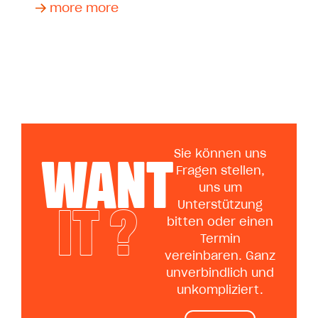
more more
WANT
Sie können uns
Fragen stellen,
uns um
IT ?
Unterstützung
bitten oder einen
Termin
vereinbaren. Ganz
unverbindlich und
unkompliziert.