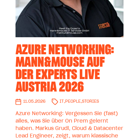
AZURE NETWORKING:
MANN&MOUSE AUF
DER EXPERTS LIVE
AUSTRIA 2026
11.05.2026
IT
,
PEOPLE
,
STORIES
Azure Networking: Vergessen Sie (fast)
alles, was Sie über On Prem gelernt
haben. Markus Grudl, Cloud & Datacenter
Lead Engineer, zeigt, warum klassische