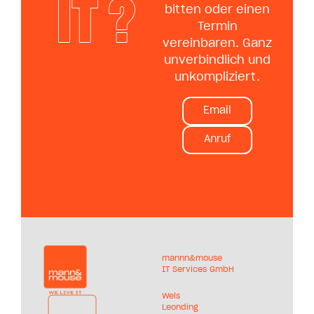
IT ?
bitten oder einen
Termin
vereinbaren. Ganz
unverbindlich und
unkompliziert.
Email
Anruf
mannn&mouse
IT Services GmbH
Wels
Leonding