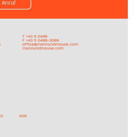
Anruf
T +
43 5 0488
F +43 5 0488-3099
h
office@mannundmouse.com
mannundmouse.com
tz
AGB