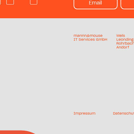
Email
mannn&mouse
Wels
IT Services GmbH
Leonding
Rohrbac
Andorf
Impressum
Datenschu