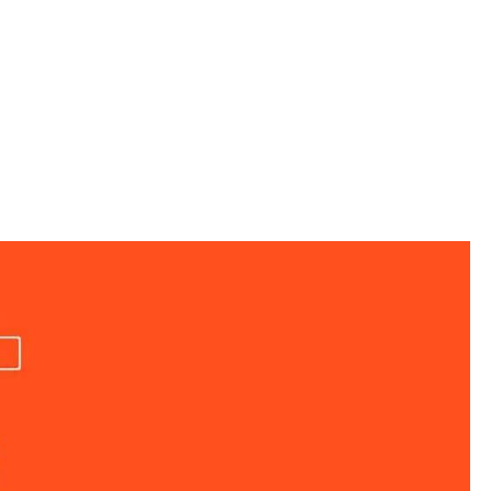
use
Wels
T
+43 5 0488
es GmbH
Leonding
office@mannundmous
Andorf
mannundmouse.com