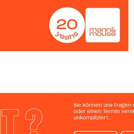
IT ?
Sie können uns Fragen s
oder einen Termin vere
unkompliziert.