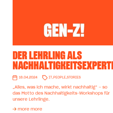
DER LEHRLING ALS
NACHHALTIGKEITSEXPERT
18.04.2024
IT
,
PEOPLE
,
STORIES
„Alles, was ich mache, wirkt nachhaltig“ – so
das Motto des Nachhaltigkeits-Workshops für
unsere Lehrlinge.
more more