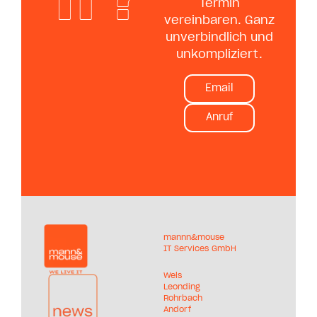
Termin
vereinbaren. Ganz
unverbindlich und
unkompliziert.
Email
Anruf
mannn&mouse
IT Services GmbH
Wels
Leonding
Rohrbach
Andorf