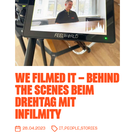
WE FILMED IT – BEHIND
THE SCENES BEIM
DREHTAG MIT
INFILMITY
28.04.2023
IT
,
PEOPLE
,
STORIES