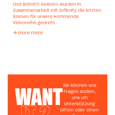
Und Schnitt! Gestern wurden in
Zusammenarbeit mit Infilmity die letzten
Szenen für unsere kommende
Videoreihe gedreht.
more more
WANT
Sie können uns
Fragen stellen,
uns um
IT ?
Unterstützung
bitten oder einen