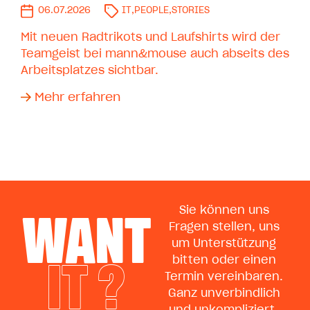
06.07.2026
IT
,
PEOPLE
,
STORIES
Mit neuen Radtrikots und Laufshirts wird der
Teamgeist bei mann&mouse auch abseits des
Arbeitsplatzes sichtbar.
Mehr erfahren
WANT
Sie können uns
Fragen stellen, uns
um Unterstützung
IT ?
bitten oder einen
Termin vereinbaren.
Ganz unverbindlich