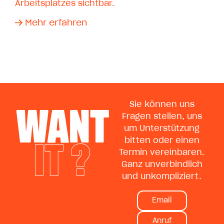
Arbeitsplatzes sichtbar.
Mehr erfahren
WANT
Sie können uns
Fragen stellen, uns
um Unterstützung
IT ?
bitten oder einen
Termin vereinbaren.
Ganz unverbindlich
und unkompliziert.
Email
Anruf