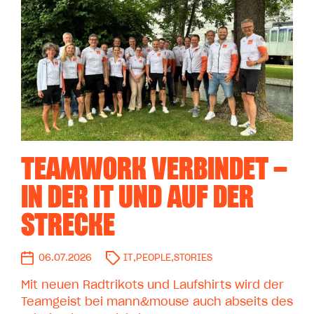
TEAMWORK VERBINDET –
IN DER IT UND AUF DER
STRECKE
06.07.2026
IT
,
PEOPLE
,
STORIES
Mit neuen Radtrikots und Laufshirts wird der
Teamgeist bei mann&mouse auch abseits des