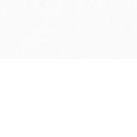
SERVICE
PROJEKT
zur
Übersicht
WENIGER
MEHR
365