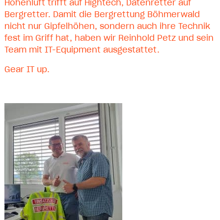
Höhenluft trifft auf Hightech, Datenretter auf
Bergretter. Damit die Bergrettung Böhmerwald
nicht nur Gipfelhöhen, sondern auch ihre Technik
fest im Griff hat, haben wir Reinhold Petz und sein
Team mit IT-Equipment ausgestattet.
Gear IT up.