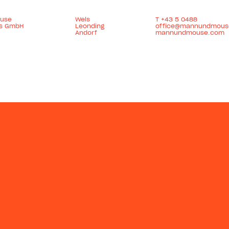
use
Wels
T
+43 5 0488
es GmbH
Leonding
office@mannundmous
Andorf
mannundmouse.com