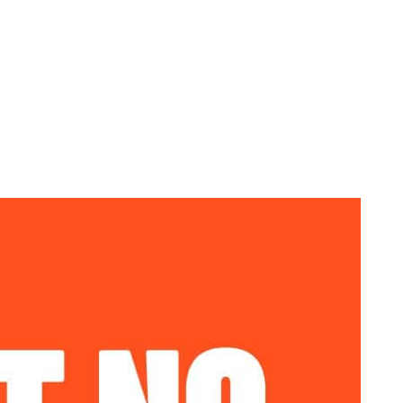
use
Wels
T
+43 5 0488
es GmbH
Leonding
office@mannundmous
Andorf
mannundmouse.com