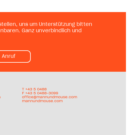
tellen, uns um Unterstützung bitten
inbaren. Ganz unverbindlich und
Anruf
T +
43 5 0488
F +43 5 0488-3099
h
office@mannundmouse.com
mannundmouse.com