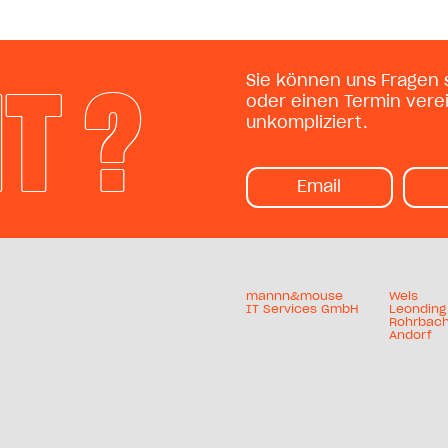
IT ?
Sie können uns Fragen s
oder einen Termin vere
unkompliziert.
Email
mannn&mouse
Wels
IT Services GmbH
Leonding
Rohrbac
Andorf