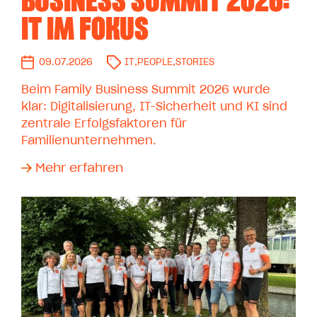
BUSINESS SUMMIT 2026:
IT IM FOKUS
09.07.2026
IT
,
PEOPLE
,
STORIES
Beim Family Business Summit 2026 wurde
klar: Digitalisierung, IT-Sicherheit und KI sind
zentrale Erfolgsfaktoren für
Familienunternehmen.
Mehr erfahren