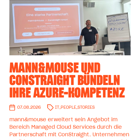
MANN&MOUSE UND
CONSTRAIGHT BÜNDELN
IHRE AZURE-KOMPETENZ
07.08.2026
IT
,
PEOPLE
,
STORIES
mann&mouse erweitert sein Angebot im
Bereich Managed Cloud Services durch die
Partnerschaft mit ConStraight. Unternehmen