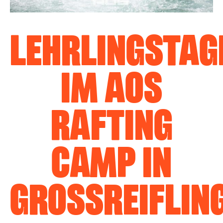
LEHRLINGSTAG
IM AOS
RAFTING
CAMP IN
GROSSREIFLING