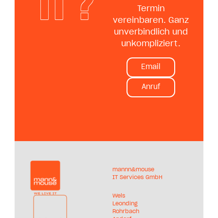
IT ?
Termin
vereinbaren. Ganz
unverbindlich und
unkompliziert.
Email
Anruf
mannn&mouse
IT Services GmbH
Wels
Leonding
Rohrbach