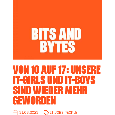
VON 10 AUF 17: UNSERE
IT-GIRLS UND IT-BOYS
SIND WIEDER MEHR
GEWORDEN
31.08.2023
IT
,
JOBS
,
PEOPLE