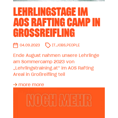
LEHRLINGSTAGE IM
AOS RAFTING CAMP IN
GROSSREIFLING
04.09.2023
IT
,
JOBS
,
PEOPLE
Ende August nahmen unsere Lehrlinge
am Sommercamp 2023 von
„Lehrlingstraining.at“ im AOS Rafting
Areal in Großreifling teil
more more