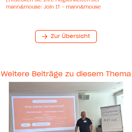
Entdecken Sie Ihre Möglichkeiten bei
mann&mouse:
Join IT – mann&mouse
Zur Übersicht
Weitere Beiträge zu diesem Thema