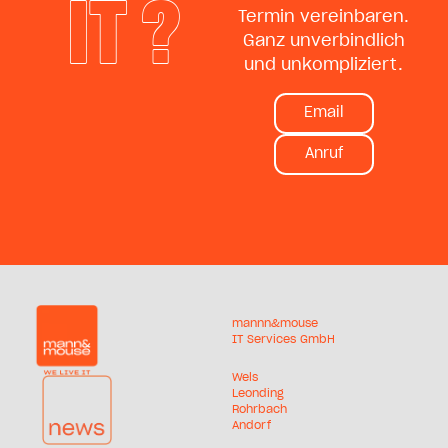
IT ?
Termin vereinbaren.
Ganz unverbindlich
und unkompliziert.
Email
Anruf
mannn&mouse
IT Services GmbH
Wels
Leonding
Rohrbach
Andorf