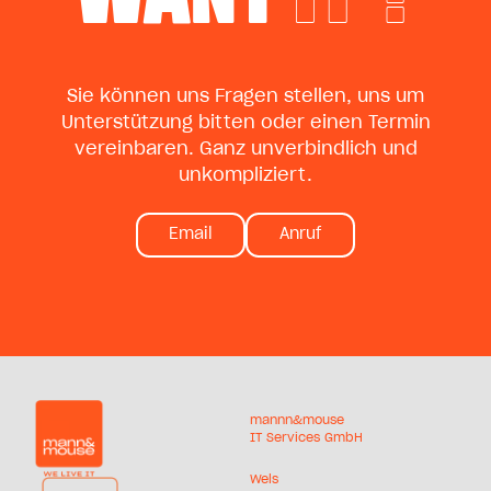
Sie können uns Fragen stellen, uns um
Unterstützung bitten oder einen Termin
vereinbaren. Ganz unverbindlich und
unkompliziert.
Email
Anruf
mannn&mouse
IT Services GmbH
Wels