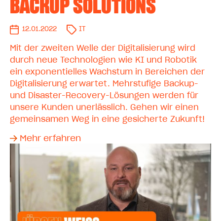
BACKUP SOLUTIONS
12.01.2022
IT
Mit der zweiten Welle der Digitalisierung wird
durch neue Technologien wie KI und Robotik
ein exponentielles Wachstum in Bereichen der
Digitalisierung erwartet. Mehrstufige Backup-
und Disaster-Recovery-Lösungen werden für
unsere Kunden unerlässlich. Gehen wir einen
gemeinsamen Weg in eine gesicherte Zukunft!
Mehr erfahren