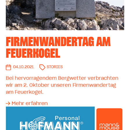
FIRMENWANDERTAG AM
FEUERKOGEL
04.10.2021
STORIES
Bei hervorragendem Bergwetter verbrachten
wir am 2. Oktober unseren Firmenwandertag
am Feuerkogel.
Mehr erfahren