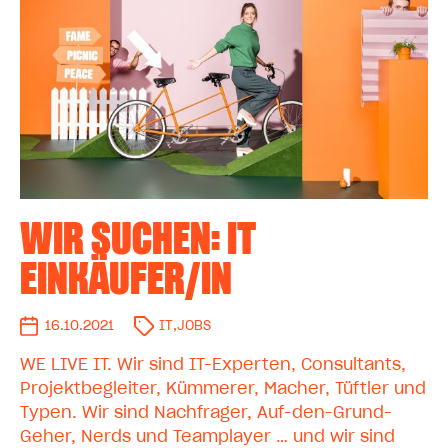
WIR SUCHEN: IT
EINKÄUFER/IN
16.10.2021
IT
,
JOBS
WE LIVE IT. Wir sind IT-Experten, Consultants,
Projektbegleiter, Kümmerer, Macher, Tüftler und
Typen. Wir sind Nachfrager, Auf-den-Grund-
Geher, Nerds und Teamplayer … und wir sind