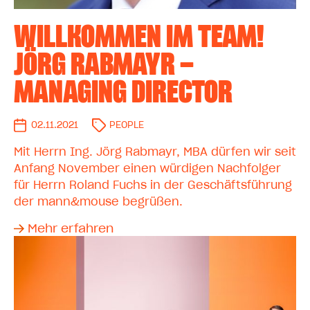
WILLKOMMEN IM TEAM!
JÖRG RABMAYR –
MANAGING DIRECTOR
02.11.2021
PEOPLE
Mit Herrn Ing. Jörg Rabmayr, MBA dürfen wir seit
Anfang November einen würdigen Nachfolger
für Herrn Roland Fuchs in der Geschäftsführung
der mann&mouse begrüßen.
Mehr erfahren